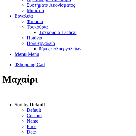
Συστήματα Ακονίσματος
Μασάτια
Εργαλεία
Φτυάρια
Τσεκούρια
Tσεκούρια Τactical
Πριόνια
Πολυεργαλεία
θήκες πολυεργαλείων
Menu
Menu
0
Shopping Cart
Μαχαίρι
Sort by
Default
Default
Custom
Name
Price
Date