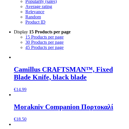
Popularity (sales)
Average rating
Relevance
Random
Product ID
Display
15 Products per page
15 Products per page
30 Products per page
45 Products per page
Camillus CRAFTSMAN™, Fixed
Blade Knife, black blade
€
14.99
Morakniv Companion Πορτοκαλί
€
18.50