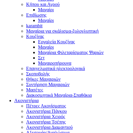
Κήπου και Αγρού
Μαχαίρι
Επιβίωσης
Μαχαίρι
karambit
Μαχαίρια για σκάλισμα-ξυλογλυπτική
Κουζίνας
Εργαλεία Κουζίνας
Μαχαίρι
Μαχαίρια Φιλεταρίσματος Ψαριών
Σετ
Μαχαιροπήρουνα
Επαγγελματικά ηλεκτρολογικά
Σκοποβολής
Θήκες Μαχαιριών
Συντήρηση Μαχαιριών
Μασέτες
Διακοσμητικά Μαχαίρια-Σπαθάκια
Ακονιστήρια
Πέτρες Ακονίσματος
Ακονιστήρια Πάγκου
Ακονιστήρια Χειρός
Ακονιστήρια Τσέπης
Ακονιστήρια Διαμαντιού
Αξεσουάρ/Αναλώσιμα