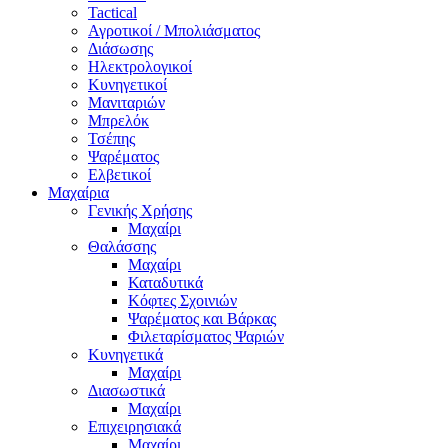
Tactical
Αγροτικοί / Μπολιάσματος
Διάσωσης
Ηλεκτρολογικοί
Κυνηγετικοί
Μανιταριών
Μπρελόκ
Τσέπης
Ψαρέματος
Ελβετικοί
Μαχαίρια
Γενικής Χρήσης
Μαχαίρι
Θαλάσσης
Μαχαίρι
Καταδυτικά
Κόφτες Σχοινιών
Ψαρέματος και Βάρκας
Φιλεταρίσματος Ψαριών
Κυνηγετικά
Μαχαίρι
Διασωστικά
Μαχαίρι
Επιχειρησιακά
Μαχαίρι