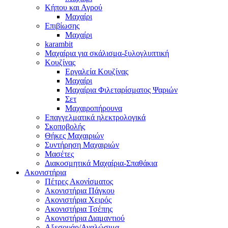
Κήπου και Αγρού
Μαχαίρι
Επιβίωσης
Μαχαίρι
karambit
Μαχαίρια για σκάλισμα-ξυλογλυπτική
Κουζίνας
Εργαλεία Κουζίνας
Μαχαίρι
Μαχαίρια Φιλεταρίσματος Ψαριών
Σετ
Μαχαιροπήρουνα
Επαγγελματικά ηλεκτρολογικά
Σκοποβολής
Θήκες Μαχαιριών
Συντήρηση Μαχαιριών
Μασέτες
Διακοσμητικά Μαχαίρια-Σπαθάκια
Ακονιστήρια
Πέτρες Ακονίσματος
Ακονιστήρια Πάγκου
Ακονιστήρια Χειρός
Ακονιστήρια Τσέπης
Ακονιστήρια Διαμαντιού
Αξεσουάρ/Αναλώσιμα