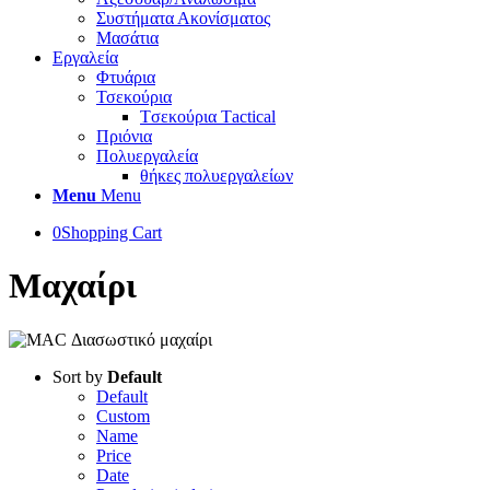
Συστήματα Ακονίσματος
Μασάτια
Εργαλεία
Φτυάρια
Τσεκούρια
Tσεκούρια Τactical
Πριόνια
Πολυεργαλεία
θήκες πολυεργαλείων
Menu
Menu
0
Shopping Cart
Μαχαίρι
Sort by
Default
Default
Custom
Name
Price
Date