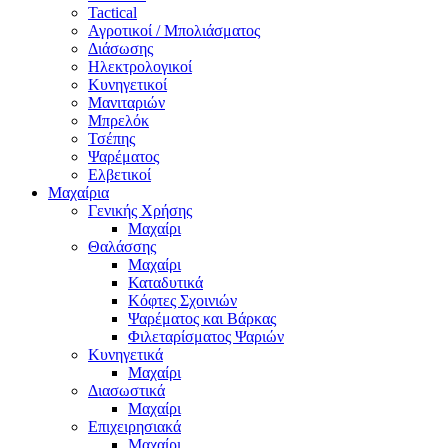
Tactical
Αγροτικοί / Μπολιάσματος
Διάσωσης
Ηλεκτρολογικοί
Κυνηγετικοί
Μανιταριών
Μπρελόκ
Τσέπης
Ψαρέματος
Ελβετικοί
Μαχαίρια
Γενικής Χρήσης
Μαχαίρι
Θαλάσσης
Μαχαίρι
Καταδυτικά
Κόφτες Σχοινιών
Ψαρέματος και Βάρκας
Φιλεταρίσματος Ψαριών
Κυνηγετικά
Μαχαίρι
Διασωστικά
Μαχαίρι
Επιχειρησιακά
Μαχαίρι