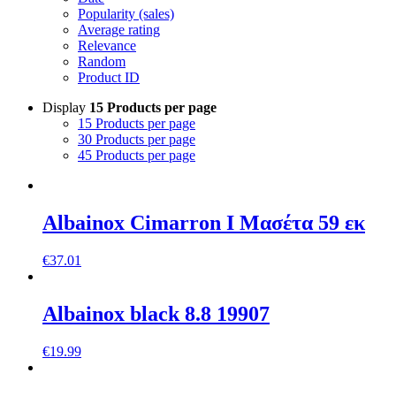
Popularity (sales)
Average rating
Relevance
Random
Product ID
Display
15 Products per page
15 Products per page
30 Products per page
45 Products per page
Albainox Cimarron Ι Mασέτα 59 εκ
€
37.01
Albainox black 8.8 19907
€
19.99