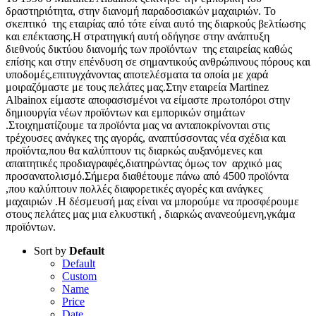
δραστηριότητα, στην διανομή παραδοσιακών μαχαιριών. Το
σκεπτικό της εταιρίας από τότε είναι αυτό της διαρκούς βελτίωσης
και επέκτασης.Η στρατηγική αυτή οδήγησε στην ανάπτυξη
διεθνούς δικτύου διανομής των προϊόντων της εταιρείας καθώς
επίσης και στην επένδυση σε σημαντικούς ανθρώπινους πόρους και
υποδομές,επιτυγχάνοντας αποτελέσματα τα οποία με χαρά
μοιραζόμαστε με τους πελάτες μας.Στην εταιρεία Martinez
Albainox είμαστε αποφασισμένοι να είμαστε πρωτοπόροι στην
δημιουργία νέων προϊόντων και εμπορικών σημάτων
.Στοιχηματίζουμε τα προϊόντα μας να ανταποκρίνονται στις
τρέχουσες ανάγκες της αγοράς, αναπτύσσοντας νέα σχέδια και
προϊόντα,που θα καλύπτουν τις διαρκώς αυξανόμενες και
απαιτητικές προδιαγραφές,διατηρώντας όμως τον αρχικό μας
προσανατολισμό.Σήμερα διαθέτουμε πάνω από 4500 προϊόντα
,που καλύπτουν πολλές διαφορετικές αγορές και ανάγκες
μαχαιριών .Η δέσμευσή μας είναι να μπορούμε να προσφέρουμε
στους πελάτες μας μια ελκυστική , διαρκώς ανανεούμενη,γκάμα
προϊόντων.
Sort by
Default
Default
Custom
Name
Price
Date