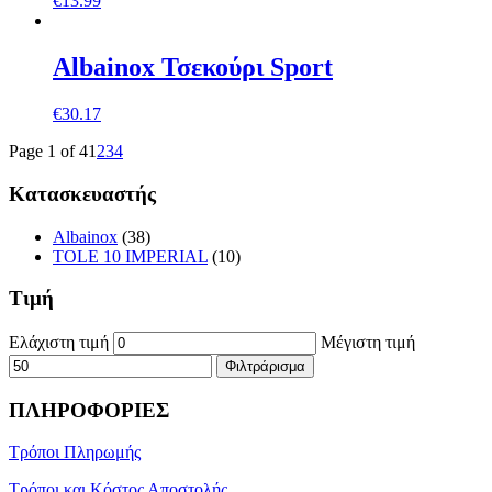
€
13.99
Αlbainox Τσεκούρι Sport
€
30.17
Page 1 of 4
1
2
3
4
Κατασκευαστής
Albainox
(38)
TOLE 10 IMPERIAL
(10)
Τιμή
Ελάχιστη τιμή
Μέγιστη τιμή
Φιλτράρισμα
ΠΛΗΡΟΦΟΡΙΕΣ
Τρόποι Πληρωμής
Τρόποι και Κόστος Αποστολής