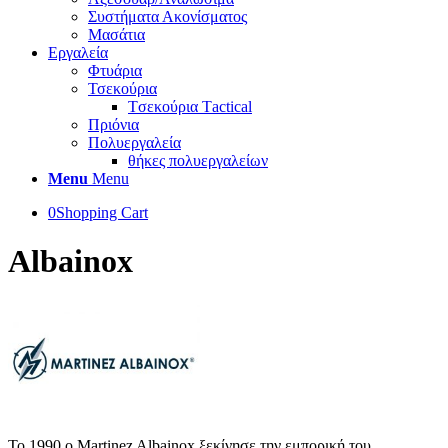
Συστήματα Ακονίσματος
Μασάτια
Εργαλεία
Φτυάρια
Τσεκούρια
Tσεκούρια Τactical
Πριόνια
Πολυεργαλεία
θήκες πολυεργαλείων
Menu
Menu
0
Shopping Cart
Albainox
Το 1990 ο Martinez Albainox ξεκίνησε την εμπορική του