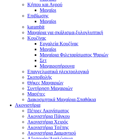
Κήπου και Αγρού
Μαχαίρι
Επιβίωσης
Μαχαίρι
karambit
Μαχαίρια για σκάλισμα-ξυλογλυπτική
Κουζίνας
Εργαλεία Κουζίνας
Μαχαίρι
Μαχαίρια Φιλεταρίσματος Ψαριών
Σετ
Μαχαιροπήρουνα
Επαγγελματικά ηλεκτρολογικά
Σκοποβολής
Θήκες Μαχαιριών
Συντήρηση Μαχαιριών
Μασέτες
Διακοσμητικά Μαχαίρια-Σπαθάκια
Ακονιστήρια
Πέτρες Ακονίσματος
Ακονιστήρια Πάγκου
Ακονιστήρια Χειρός
Ακονιστήρια Τσέπης
Ακονιστήρια Διαμαντιού
Αξεσουάρ/Αναλώσιμα