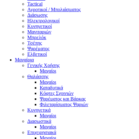
Tactical
Αγροτικοί / Μπολιάσματος
Διάσωσης
Ηλεκτρολογικοί
Κυνηγετικοί
Μανιταριών
Μπρελόκ
Τσέπης
Ψαρέματος
Ελβετικοί
Μαχαίρια
Γενικής Χρήσης
Μαχαίρι
Θαλάσσης
Μαχαίρι
Καταδυτικά
Κόφτες Σχοινιών
Ψαρέματος και Βάρκας
Φιλεταρίσματος Ψαριών
Κυνηγετικά
Μαχαίρι
Διασωστικά
Μαχαίρι
Επιχειρησιακά
Μαχαίρι