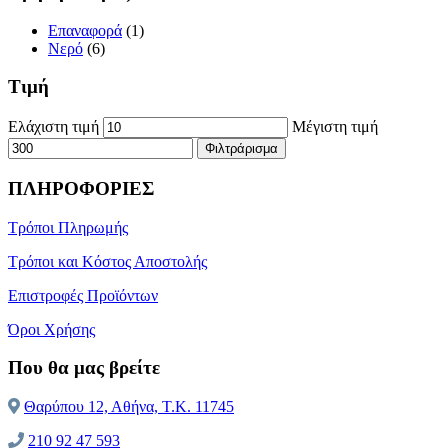
Επαναφορά
(1)
Νερό
(6)
Τιμή
Ελάχιστη τιμή
Μέγιστη τιμή
Φιλτράρισμα
ΠΛΗΡΟΦΟΡΙΕΣ
Τρόποι Πληρωμής
Τρόποι και Κόστος Αποστολής
Επιστροφές Προϊόντων
Όροι Χρήσης
Που θα μας βρείτε
Θαρύπου 12, Αθήνα, T.K. 11745
210 92 47 593