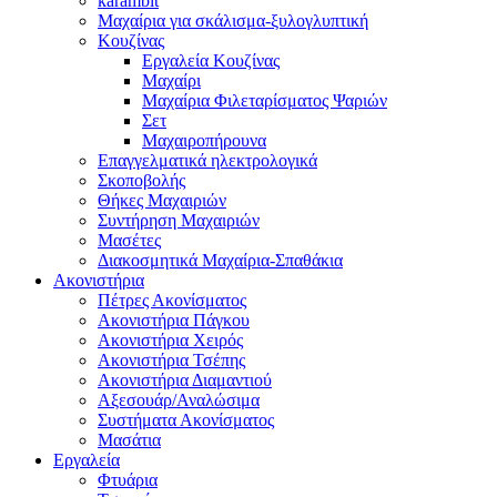
karambit
Μαχαίρια για σκάλισμα-ξυλογλυπτική
Κουζίνας
Εργαλεία Κουζίνας
Μαχαίρι
Μαχαίρια Φιλεταρίσματος Ψαριών
Σετ
Μαχαιροπήρουνα
Επαγγελματικά ηλεκτρολογικά
Σκοποβολής
Θήκες Μαχαιριών
Συντήρηση Μαχαιριών
Μασέτες
Διακοσμητικά Μαχαίρια-Σπαθάκια
Ακονιστήρια
Πέτρες Ακονίσματος
Ακονιστήρια Πάγκου
Ακονιστήρια Χειρός
Ακονιστήρια Τσέπης
Ακονιστήρια Διαμαντιού
Αξεσουάρ/Αναλώσιμα
Συστήματα Ακονίσματος
Μασάτια
Εργαλεία
Φτυάρια