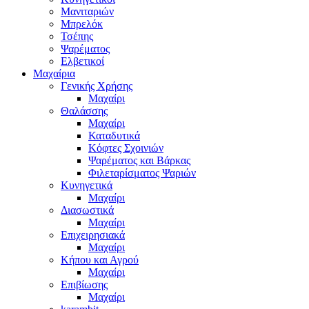
Μανιταριών
Μπρελόκ
Τσέπης
Ψαρέματος
Ελβετικοί
Μαχαίρια
Γενικής Χρήσης
Μαχαίρι
Θαλάσσης
Μαχαίρι
Καταδυτικά
Κόφτες Σχοινιών
Ψαρέματος και Βάρκας
Φιλεταρίσματος Ψαριών
Κυνηγετικά
Μαχαίρι
Διασωστικά
Μαχαίρι
Επιχειρησιακά
Μαχαίρι
Κήπου και Αγρού
Μαχαίρι
Επιβίωσης
Μαχαίρι