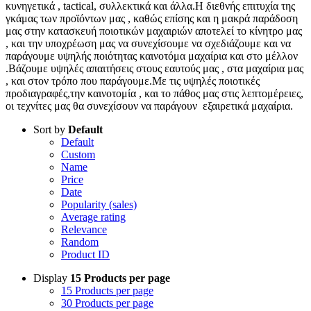
κυνηγετικά , tactical, συλλεκτικά και άλλα.Η διεθνής επιτυχία της
γκάμας των προϊόντων μας , καθώς επίσης και η μακρά παράδοση
μας στην κατασκευή ποιοτικών μαχαιριών αποτελεί το κίνητρο μας
, και την υποχρέωση μας να συνεχίσουμε να σχεδιάζουμε και να
παράγουμε υψηλής ποιότητας καινοτόμα μαχαίρια και στο μέλλον
.Βάζουμε υψηλές απαιτήσεις στους εαυτούς μας , στα μαχαίρια μας
, και στον τρόπο που παράγουμε.Με τις υψηλές ποιοτικές
προδιαγραφές,την καινοτομία , και το πάθος μας στις λεπτομέρειες,
οι τεχνίτες μας θα συνεχίσουν να παράγουν εξαιρετικά μαχαίρια.
Sort by
Default
Default
Custom
Name
Price
Date
Popularity (sales)
Average rating
Relevance
Random
Product ID
Display
15 Products per page
15 Products per page
30 Products per page