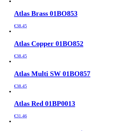
Atlas Brass 01BO853
€
38.45
Atlas Copper 01BO852
€
38.45
Atlas Multi SW 01BO857
€
38.45
Atlas Red 01BP0013
€
31.46